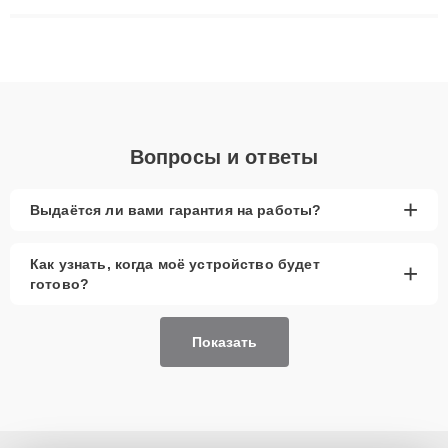
ремонта после залития и восстановления данных. Благодаря
высокой квалификации и ответственному подходу клиенты
получают быстрый, качественный ремонт и понятные
объяснения по результатам диагностики.
Вопросы и ответы
+
Выдаётся ли вами гарантия на работы?
Как узнать, когда моё устройство будет
+
готово?
Показать