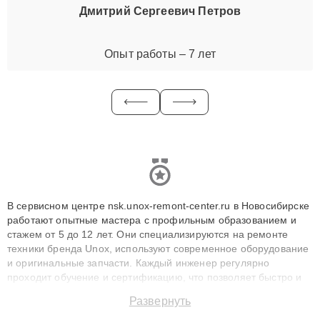
Дмитрий Сергеевич Петров
Опыт работы – 7 лет
В сервисном центре nsk.unox-remont-center.ru в Новосибирске
работают опытные мастера с профильным образованием и
стажем от 5 до 12 лет. Они специализируются на ремонте
техники бренда Unox, используют современное оборудование
и оригинальные запчасти. Каждый инженер регулярно
проходит обучение и сертификацию, что позволяет быстро и
точноdiagnostikировать поломки и восстанавливать технику с
Развернуть
сохранением гарантии до 3 лет. Наши мастера решают
сложные случаи: от замены матриц и материнских плат до