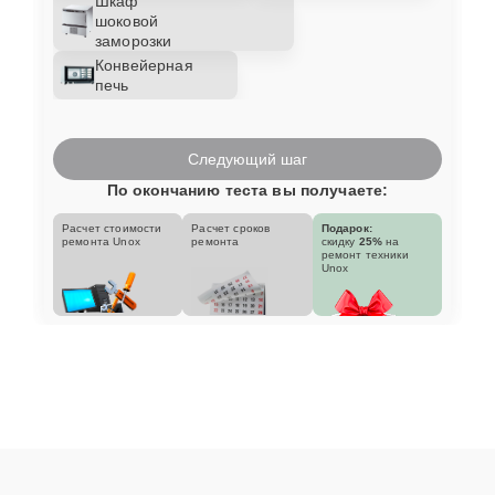
Шкаф
шоковой
заморозки
Конвейерная
печь
Следующий шаг
По окончанию теста вы получаете:
Расчет стоимости
Расчет сроков
Подарок:
ремонта Unox
ремонта
скидку
25%
на
ремонт техники
Unox