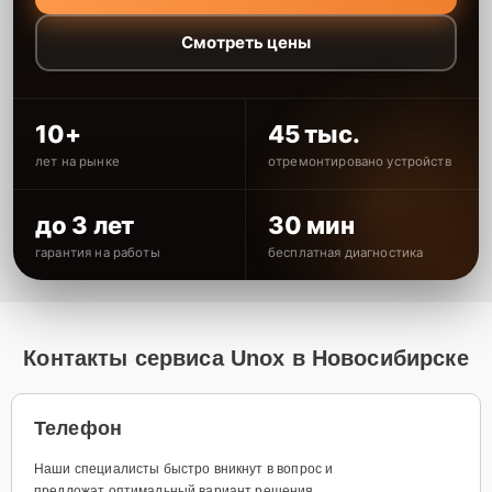
Смотреть цены
10+
45 тыс.
лет на рынке
отремонтировано устройств
до 3 лет
30 мин
гарантия на работы
бесплатная диагностика
Контакты сервиса Unox в Новосибирске
Телефон
Наши специалисты быстро вникнут в вопрос и
предложат оптимальный вариант решения