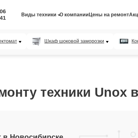
-06
Виды техники
О компании
Цены на ремонт
Ак
-41
ектомат
Шкаф шоковой заморозки
Ко
монту техники Unox 
 в Новосибирске