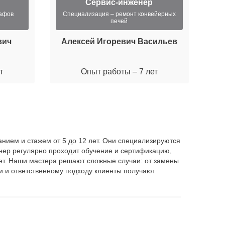
Сервис-инженер
кафов
Специализация – ремонт конвейерных
печей
вич
Алексей Игоревич Васильев
М
т
Опыт работы – 7 лет
нием и стажем от 5 до 12 лет. Они специализируются
нер регулярно проходит обучение и сертификацию,
 лет. Наши мастера решают сложные случаи: от замены
и и ответственному подходу клиенты получают