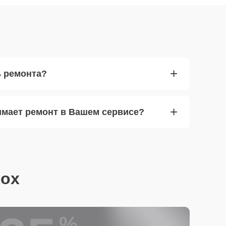
+
ь ремонта?
+
имает ремонт в Вашем сервисе?
nox
%