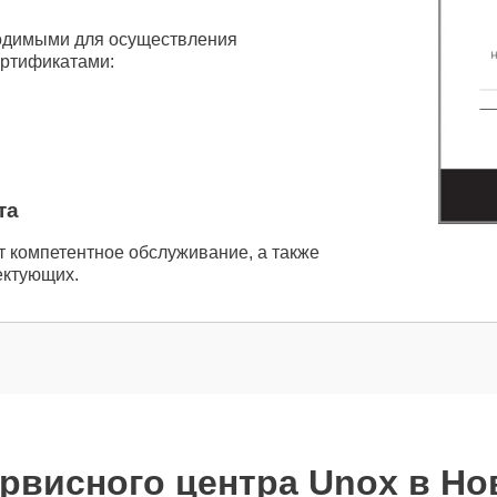
одимыми для осуществления
ертификатами:
та
т компетентное обслуживание, а также
ектующих.
рвисного центра Unox в Н