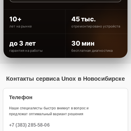
10+
45 тыс.
лет на рынке
отремонтировано устройств
до 3 лет
30 мин
гарантия на работы
бесплатная диагностика
Контакты сервиса Unox в Новосибирске
Телефон
Наши специалисты быстро вникнут в вопрос и
предложат оптимальный вариант решения
+7 (383) 285-58-06