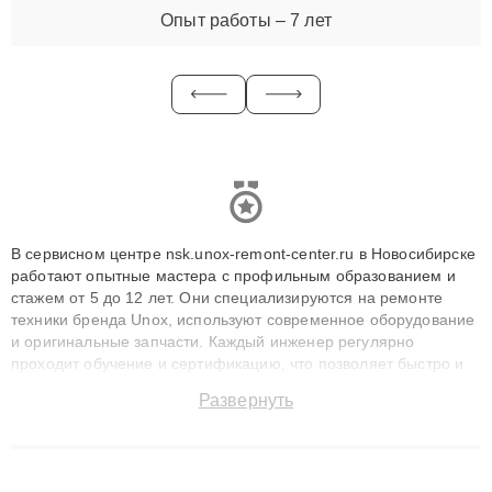
Опыт работы – 7 лет
В сервисном центре nsk.unox-remont-center.ru в Новосибирске
работают опытные мастера с профильным образованием и
стажем от 5 до 12 лет. Они специализируются на ремонте
техники бренда Unox, используют современное оборудование
и оригинальные запчасти. Каждый инженер регулярно
проходит обучение и сертификацию, что позволяет быстро и
точноdiagnostikировать поломки и восстанавливать технику с
Развернуть
сохранением гарантии до 3 лет. Наши мастера решают
сложные случаи: от замены матриц и материнских плат до
ремонта после залития и восстановления данных. Благодаря
высокой квалификации и ответственному подходу клиенты