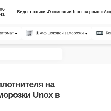
-06
Виды техники
О компании
Цены на ремонт
Ак
-41
ектомат
Шкаф шоковой заморозки
Ко
плотнителя
на
морозки Unox в