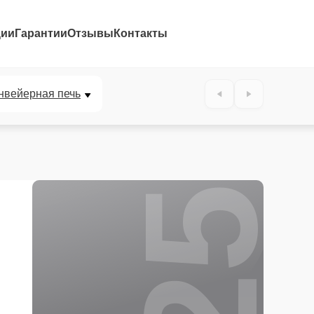
ции
Гарантии
Отзывы
Контакты
25%
нвейерная печь