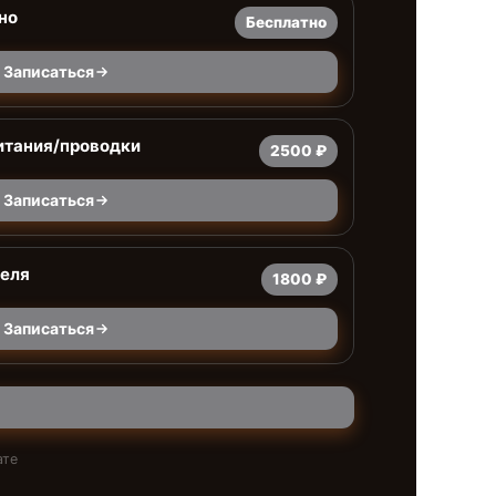
но
Бесплатно
Записаться
итания/проводки
2500 ₽
Записаться
теля
1800 ₽
Записаться
ате